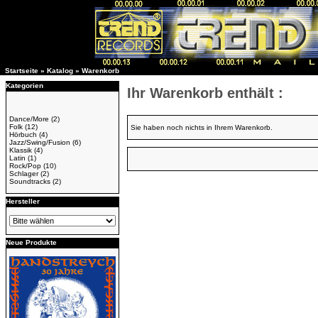
Startseite
»
Katalog
»
Warenkorb
Kategorien
Ihr Warenkorb enthält :
Dance/More
(2)
Folk
(12)
Sie haben noch nichts in Ihrem Warenkorb.
Hörbuch
(4)
Jazz/Swing/Fusion
(6)
Klassik
(4)
Latin
(1)
Rock/Pop
(10)
Schlager
(2)
Soundtracks
(2)
Hersteller
Neue Produkte