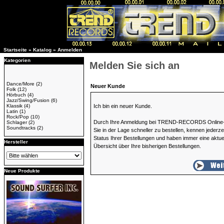
Startseite
»
Katalog
»
Anmelden
Kategorien
Melden Sie sich an
Dance/More
(2)
Neuer Kunde
Folk
(12)
Hörbuch
(4)
Jazz/Swing/Fusion
(6)
Klassik
(4)
Ich bin ein neuer Kunde.
Latin
(1)
Rock/Pop
(10)
Durch Ihre Anmeldung bei TREND-RECORDS Online-
Schlager
(2)
Soundtracks
(2)
Sie in der Lage schneller zu bestellen, kennen jederze
Status Ihrer Bestellungen und haben immer eine aktue
Hersteller
Übersicht über Ihre bisherigen Bestellungen.
Neue Produkte