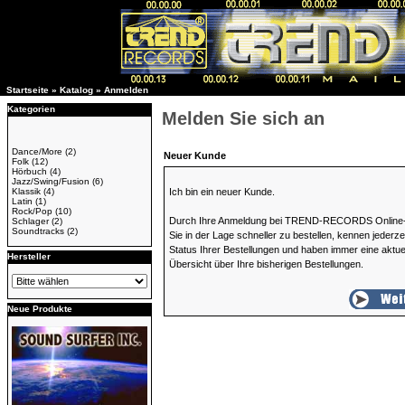
Startseite
»
Katalog
»
Anmelden
Kategorien
Melden Sie sich an
Dance/More
(2)
Neuer Kunde
Folk
(12)
Hörbuch
(4)
Jazz/Swing/Fusion
(6)
Klassik
(4)
Ich bin ein neuer Kunde.
Latin
(1)
Rock/Pop
(10)
Durch Ihre Anmeldung bei TREND-RECORDS Online-
Schlager
(2)
Soundtracks
(2)
Sie in der Lage schneller zu bestellen, kennen jederze
Status Ihrer Bestellungen und haben immer eine aktue
Hersteller
Übersicht über Ihre bisherigen Bestellungen.
Neue Produkte