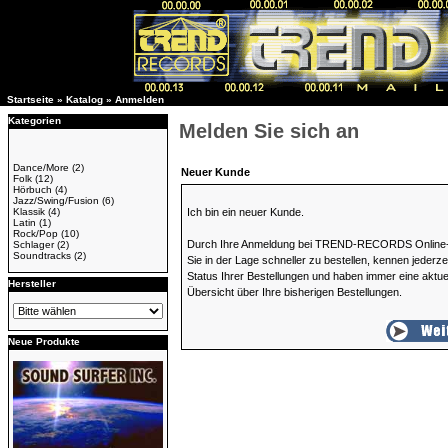
Startseite
»
Katalog
»
Anmelden
Kategorien
Melden Sie sich an
Dance/More
(2)
Neuer Kunde
Folk
(12)
Hörbuch
(4)
Jazz/Swing/Fusion
(6)
Klassik
(4)
Ich bin ein neuer Kunde.
Latin
(1)
Rock/Pop
(10)
Durch Ihre Anmeldung bei TREND-RECORDS Online-
Schlager
(2)
Soundtracks
(2)
Sie in der Lage schneller zu bestellen, kennen jederze
Status Ihrer Bestellungen und haben immer eine aktue
Hersteller
Übersicht über Ihre bisherigen Bestellungen.
Neue Produkte