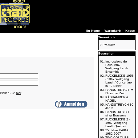
Ihr Konto
|
Warenkorb
|
Kasse
Warenkorb
0 Produkte
Bestseller
01.
Impressions de
Paris 1967 -
Wolfgang Lauth
Ensemble
02.
RÜCKBLICKE 1958
- 1967 Wolfgang
Lauth / Concertino
in F / Elektr
03.
HANDSTREYCH Im
klicken Sie
hier
Fluss der Zeit
04.
KÄSHAMMER &
NAGEL
05.
HANDSTREYCH 30
Jahre
06.
HANDSTREYCH
singt Brassens
07.
RÜCKBLICKE 2 -
1957 Wolfgang
Lauth Quartett
08.
25 Jahre KAIKAI
1982-2007
09.
TWO COLOURS