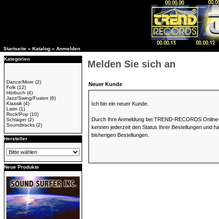
Startseite
»
Katalog
»
Anmelden
Kategorien
Melden Sie sich an
Dance/More
(2)
Neuer Kunde
Folk
(12)
Hörbuch
(4)
Jazz/Swing/Fusion
(6)
Klassik
(4)
Ich bin ein neuer Kunde.
Latin
(1)
Rock/Pop
(10)
Durch Ihre Anmeldung bei TREND-RECORDS Online-Sho
Schlager
(2)
Soundtracks
(2)
kennen jederzeit den Status Ihrer Bestellungen und h
bisherigen Bestellungen.
Hersteller
Neue Produkte