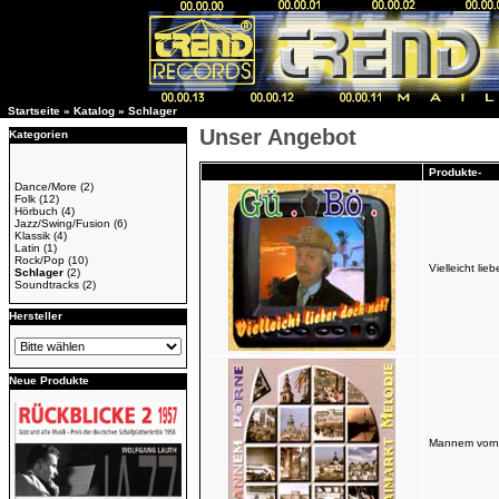
Startseite
»
Katalog
»
Schlager
Unser Angebot
Kategorien
Produkte-
Dance/More
(2)
Folk
(12)
Hörbuch
(4)
Jazz/Swing/Fusion
(6)
Klassik
(4)
Latin
(1)
Rock/Pop
(10)
Vielleicht li
Schlager
(2)
Soundtracks
(2)
Hersteller
Neue Produkte
Mannem vorn