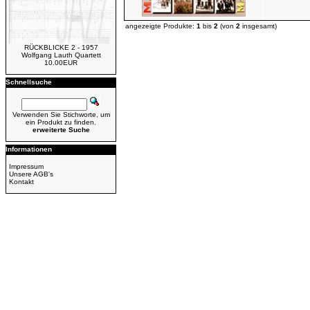
angezeigte Produkte:
1
bis
2
(von
2
insgesamt)
RÜCKBLICKE 2 - 1957
Wolfgang Lauth Quartett
10.00EUR
Schnellsuche
Verwenden Sie Stichworte, um
ein Produkt zu finden.
erweiterte Suche
Informationen
Impressum
Unsere AGB's
Kontakt